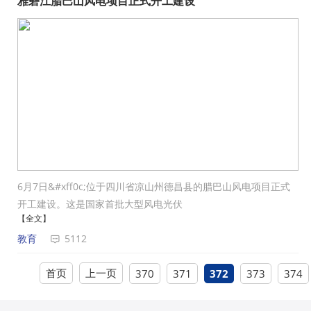
雅砻江腊巴山风电项目正式开工建设
6月7日&#xff0c;位于四川省凉山州德昌县的腊巴山风电项目正式
开工建设。这是国家首批大型风电光伏
【全文】
教育
5112
首页
上一页
370
371
372
373
374